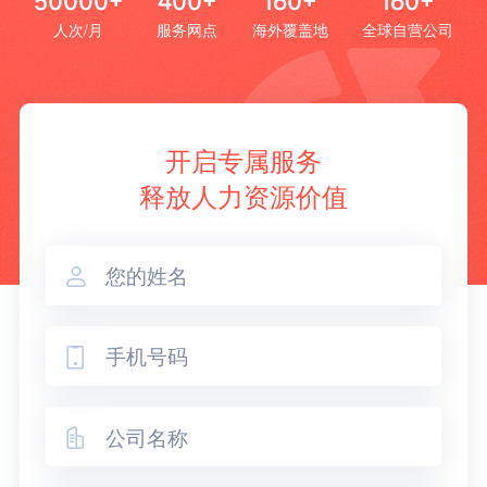
50000+
400+
160+
160+
人次/月
服务网点
海外覆盖地
全球自营公司
开启专属服务
释放人力资源价值


