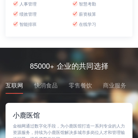
人事管理
智慧考勤
绩效管理
薪资核算
智能排班
在线学习
85000+ 企业的共同选择
互联网
快消食品
零售餐饮
商业服务
小鹿医馆
金柚网通过数字化手段，为小鹿医馆打造一系列专业的人力
资源服务，持续为小鹿医馆解决多城市多岗位人才和管理输