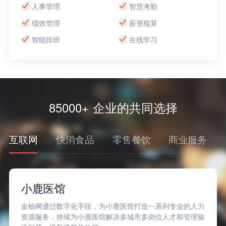
人事管理
智慧考勤
绩效管理
薪资核算
智能排班
在线学习
85000+ 企业的共同选择
互联网
快消食品
零售餐饮
商业服务
Soul
鹿医馆打造一系列专业的人力
金柚网通过大量的人才库和先进的数字
决多城市多岗位人才和管理输
准匹配人才，高效交付，确保了Sou