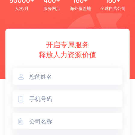
50000+
400+
160+
160+
人次/月
服务网点
海外覆盖地
全球自营公司
开启专属服务
释放人力资源价值


