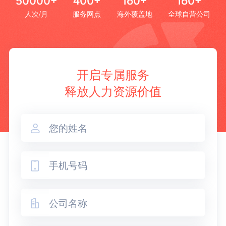
50000+
400+
160+
160+
人次/月
服务网点
海外覆盖地
全球自营公司
开启专属服务
释放人力资源价值


