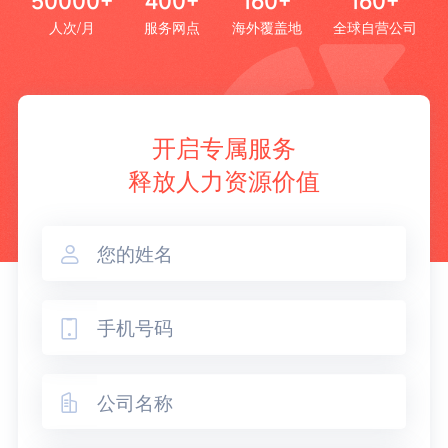
50000+
400+
160+
160+
人次/月
服务网点
海外覆盖地
全球自营公司
开启专属服务
释放人力资源价值


