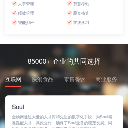
人事管理
智慧考勤
绩效管理
薪资核算
智能排班
在线学习
85000+ 企业的共同选择
互联网
快消食品
零售餐饮
商业服务
Soul
金柚网通过大量的人才库和先进的数字化手段，为Soul精
准匹配人才，高效交付，确保了Soul业务的稳定发展。同