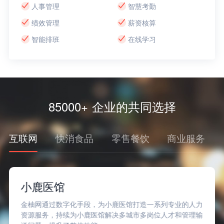
人事管理
智慧考勤
绩效管理
薪资核算
智能排班
在线学习
85000+ 企业的共同选择
互联网
快消食品
零售餐饮
商业服务
小鹿医馆
金柚网通过数字化手段，为小鹿医馆打造一系列专业的人力
资源服务，持续为小鹿医馆解决多城市多岗位人才和管理输