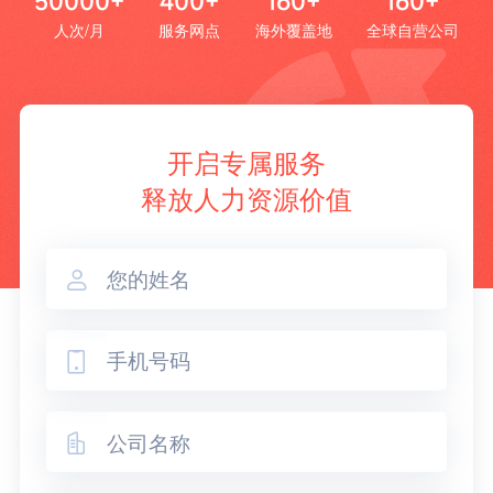
50000+
400+
160+
160+
人次/月
服务网点
海外覆盖地
全球自营公司
开启专属服务
释放人力资源价值


