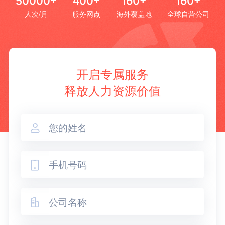
50000+
400+
160+
160+
人次/月
服务网点
海外覆盖地
全球自营公司
开启专属服务
释放人力资源价值


