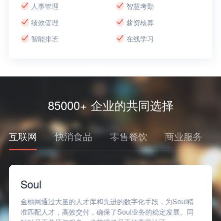
人事管理
智慧考勤
绩效管理
薪资核算
智能排班
在线学习
85000+ 企业的共同选择
互联网
快消食品
零售餐饮
商业服务
Soul
金柚网通过大量的人才库和先进的数字化手段，为Soul精
准匹配人才，高效交付，确保了Soul业务的稳定发展。同