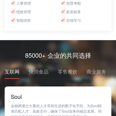
人事管理
智慧考勤
绩效管理
薪资核算
智能排班
在线学习
85000+ 企业的共同选择
互联网
快消食品
零售餐饮
商业服务
Soul
金柚网通过大量的人才库和先进的数字化手段，为Soul精
准匹配人才，高效交付，确保了Soul业务的稳定发展。同