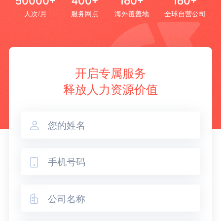
50000+
400+
160+
160+
人次/月
服务网点
海外覆盖地
全球自营公司
开启专属服务
释放人力资源价值


