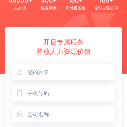
50000+
400+
160+
160+
人次/月
服务网点
海外覆盖地
全球自营公司
开启专属服务
释放人力资源价值


