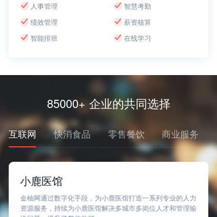
人事管理
智慧考勤
绩效管理
薪资核算
智能排班
在线学习
85000+ 企业的共同选择
互联网
快消食品
零售餐饮
商业服务
小鹿医馆
金柚网通过数字化手段，为小鹿医馆打造一系列专业的人力
资源服务，持续为小鹿医馆解决多城市多岗位人才和管理输