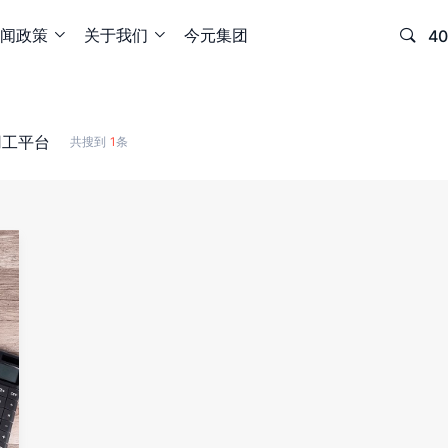
闻政策
关于我们
今元集团

40


用工平台
共搜到
1
条