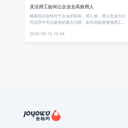
灵活用工如何让企业去高效用人
随着现在疫情对于企业的影响，用人难，用人贵成为公
司运营中无法避免的最大问题，如何高效便捷地用工，
成了企业要解决的一大痛点。很多企业都将自己的关注
2020-05-12 10:44
点转向灵活用工，但大家都比较关心的是灵活用工如何
让企业去高效用人?一起来看看金柚网的介绍吧。