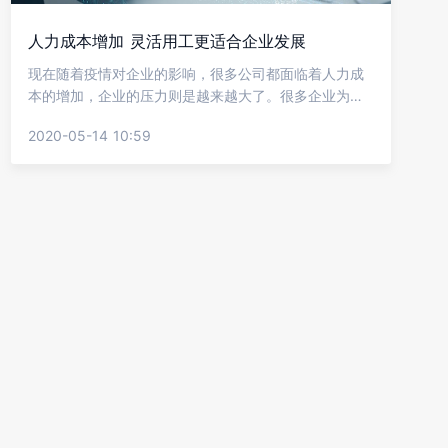
人力成本增加 灵活用工更适合企业发展
现在随着疫情对企业的影响，很多公司都面临着人力成
本的增加，企业的压力则是越来越大了。很多企业为了
长远发展都纷纷转向灵活用工方式，企业通过这种用工
2020-05-14 10:59
方式来减少企业在用工方面的支出，从而达到盈利。那
么为何说人力成本增加 灵活用工更适合企业发展呢?看
看金柚网的介绍吧。