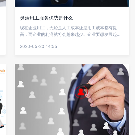
灵活用工服务优势是什么
现在企业用工，无论是人工成本还是用工成本都有提
高，而企业的利润就将会越来越少。企业要想发展起
来，就必须努力降低成本，提高效率，这样才能获得更
2020-05-20 14:55
大的收入。一些企业为了适应千变万化的市场，许多企
业在人员配置上都采用灵活多样的用工方式。那么到底
灵活用工服务优势是什么?看看金柚网的介绍吧。