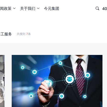
闻政策
关于我们
今元集团

40


用工服务
共搜到
7
条