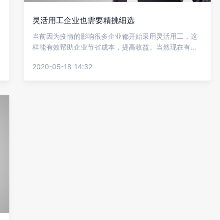
灵活用工企业也需要精挑细选
当前因为疫情的影响很多企业都开始采用灵活用工，这
样能有效帮助企业节省成本，提高收益。当然现在有很
多这样的平台，所以企业在进行选择的时候要注意，但
2020-05-18 14:32
不少企业对这个不是很了解，所以不知道要怎样去做好
选择，下面就让金柚网来给我们介绍灵活用工企业也需
要精挑细选?