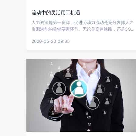
流动中的灵活用工机遇
人力资源是第一资源，促进劳动力流动是充分发挥人力
资源潜能的关键要素环节。无论是高速铁路，还是5G技
术，从人力资源角度来看，都在不同方向上推动劳动力
2020-05-20 09:35
加速流转，劳动力流动既是劳动力商品化发展的结果，
亦是产业结构优化和经济发展的表现。行业的发展及产
业结构的优化，引导着劳动力的流动方向。 金柚网研究
院精心筹备，推出了2020灵活用工系列专题，从不同维
度对灵活用工的趋势、价值、模式进行解读，助力企业
降本增效，解围脱困。