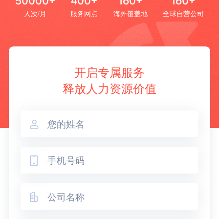
50000+
400+
160+
160+
人次/月
服务网点
海外覆盖地
全球自营公司
开启专属服务
释放人力资源价值


