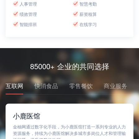
人事管理
智慧考勤
绩效管理
薪资核算
智能排班
在线学习
85000+ 企业的共同选择
互联网
快消食品
零售餐饮
商业服务
Soul
金柚网通过大量的人才库和先进的数字化手段，为Soul精
准匹配人才，高效交付，确保了Soul业务的稳定发展。同