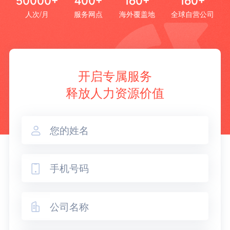
50000+
400+
160+
160+
人次/月
服务网点
海外覆盖地
全球自营公司
开启专属服务
释放人力资源价值


