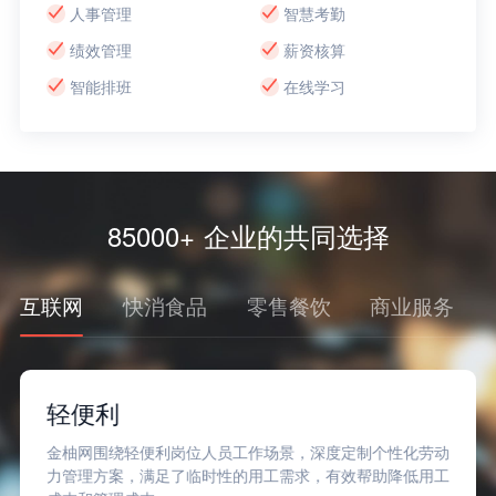
人事管理
智慧考勤
绩效管理
薪资核算
智能排班
在线学习
85000+ 企业的共同选择
互联网
快消食品
零售餐饮
商业服务
轻便利
金柚网围绕轻便利岗位人员工作场景，深度定制个性化劳动
力管理方案，满足了临时性的用工需求，有效帮助降低用工