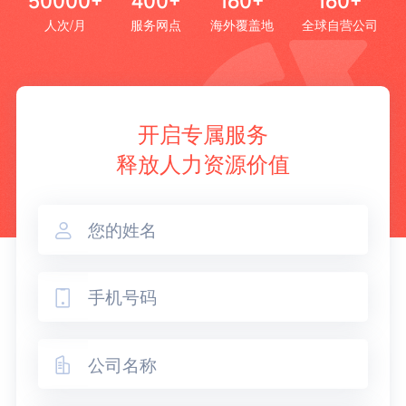
50000+
400+
160+
160+
人次/月
服务网点
海外覆盖地
全球自营公司
开启专属服务
释放人力资源价值


