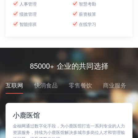
人事管理
智慧考勤
绩效管理
薪资核算
智能排班
在线学习
85000+ 企业的共同选择
互联网
快消食品
零售餐饮
商业服务
小鹿医馆
金柚网通过数字化手段，为小鹿医馆打造一系列专业的人力
资源服务，持续为小鹿医馆解决多城市多岗位人才和管理输