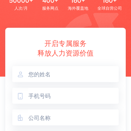
50000+
400+
160+
160+
人次/月
服务网点
海外覆盖地
全球自营公司
开启专属服务
释放人力资源价值


