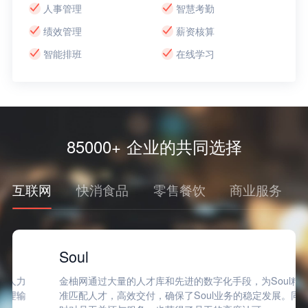
人事管理
智慧考勤
绩效管理
薪资核算
智能排班
在线学习
85000+ 企业的共同选择
互联网
快消食品
零售餐饮
商业服务
Soul
金柚网通过大量的人才库和先进的数字化手段，为Soul精
准匹配人才，高效交付，确保了Soul业务的稳定发展。同