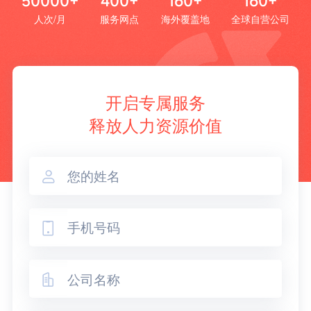
50000+
400+
160+
160+
人次/月
服务网点
海外覆盖地
全球自营公司
开启专属服务
释放人力资源价值


