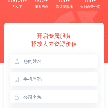
50000+
400+
160+
160+
人次/月
服务网点
海外覆盖地
全球自营公司
开启专属服务
释放人力资源价值


