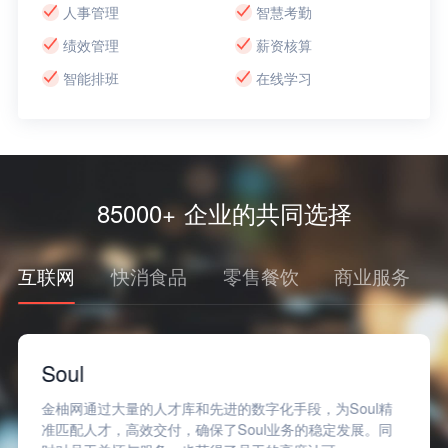
人事管理
智慧考勤
绩效管理
薪资核算
智能排班
在线学习
85000+ 企业的共同选择
互联网
快消食品
零售餐饮
商业服务
Soul
金柚网通过大量的人才库和先进的数字化手段，为Soul精
准匹配人才，高效交付，确保了Soul业务的稳定发展。同