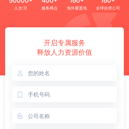
50000+
400+
160+
160+
人次/月
服务网点
海外覆盖地
全球自营公司
开启专属服务
释放人力资源价值


