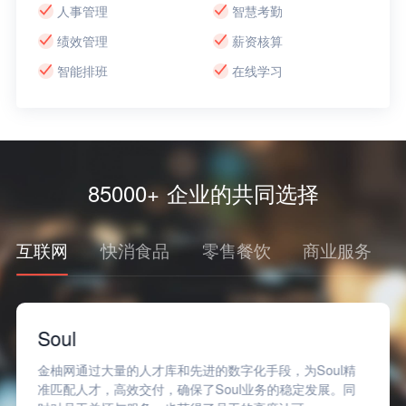
人事管理
智慧考勤
绩效管理
薪资核算
智能排班
在线学习
85000+ 企业的共同选择
互联网
快消食品
零售餐饮
商业服务
Soul
金柚网通过大量的人才库和先进的数字化手段，为Soul精
准匹配人才，高效交付，确保了Soul业务的稳定发展。同