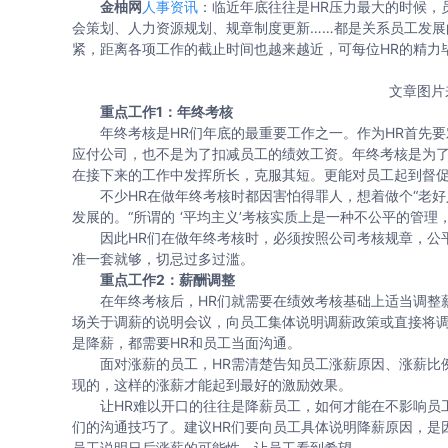
金柚网
人事资讯
：临近年底往往是HR压力最大的时候，
会策划、人力资源规划、规章制度更新……都是关系员工发展
紧，距离各项工作的截止时间也越来越近，可每位HR的精力
文章图片
重点工作1：年终考核
年终考核是HR们年底的最重要工作之一。作为HR首先要
应付公司，也不是为了扣减员工的绩效工资。年终考核是为了
在接下来的工作中发挥所长，克服其短。更能对员工起到督
不少HR在做年终考核时都因害怕得罪人，想着做个“老好
发展的。“所谓的 ‘平均主义’考核实质上是一种不公平的管
因此HR们在做年终考核时，必须按照公司考核规章，公平
准一套就够，切忌过多过滥。
重点工作2：薪酬调整
在年终考核后，HR们就需要在绩效考核基础上适当调整薪
场关于调薪的说明会议，向员工集体说明调薪政策或直接将
是降薪，都需要HR和员工当面沟通。
面对涨薪的员工，HR需清楚告知员工涨薪原因、涨薪比例
现的，这样的涨薪才能起到最好的激励效果。
让HR难以开口的往往是降薪员工，如何才能在不影响员工
们的沟通技巧了。建议HR们要向员工具体说明降薪原因，是
员工说明日后涨薪的可能性，让员工看到希望。