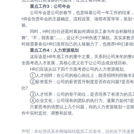
重点工作3：公司年会
公司年会是公司的春节，也意味着公司一年工作的结束，
HR会负责年会的主题确定、流程设置、场馆布置等等，策划
验。
同时，HR们往往还面对着如何调动员工参与年会积极性的
舞”、“不，我害羞”……，这让不少HR伤透了脑筋。其实多
时就需要各位HR们发挥自己的人格魅力了，也推荐HR们多
重点工作4：人力资源规划
这应该是HR年底工作的重中之重，关系到公司来年的整体
全面考虑人才发展，其核心意义在于让公司达成业绩目标。
HR们应该从以下四个方面考虑公司的人力资源规划。
①人才招聘：在公司的核心岗位上，能否招聘到经验丰富、
②薪资晋升：公司的薪资晋升制度是否存在问题?是否有长
比?
③人才培养：公司的骨干岗位，是否培养了有潜力的员工?
④企业文化：公司现有的团队的执行力、凝聚力如何?是
只要思考的清楚以上几个问题，你的人力资源规划一定能
作中实时监控、调整和反馈。
声明：本站资讯系本网编辑转载加工后发布，目的在于传递更