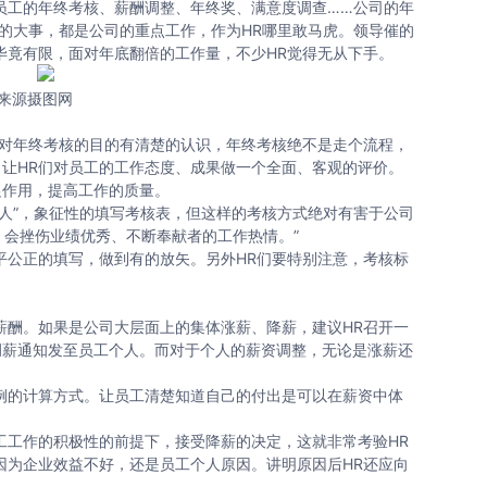
员工的年终考核、薪酬调整、年终奖、满意度调查……公司的年
的大事，都是公司的重点工作，作为HR哪里敢马虎。领导催的
毕竟有限，面对年底翻倍的工作量，不少HR觉得无从下手。
来源摄图网
对年终考核的目的有清楚的认识，年终考核绝不是走个流程，
让HR们对员工的工作态度、成果做一个全面、客观的评价。
促作用，提高工作的质量。
人”，象征性的填写考核表，但这样的考核方式绝对有害于公司
理，会挫伤业绩优秀、不断奉献者的工作热情。”
公正的填写，做到有的放矢。另外HR们要特别注意，考核标
酬。如果是公司大层面上的集体涨薪、降薪，建议HR召开一
调薪通知发至员工个人。而对于个人的薪资调整，无论是涨薪还
的计算方式。让员工清楚知道自己的付出是可以在薪资中体
工作的积极性的前提下，接受降薪的决定，这就非常考验HR
因为企业效益不好，还是员工个人原因。讲明原因后HR还应向