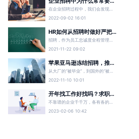
企业招聘中为什么常常要求具备一定的抗压能力？
在企业招聘过程中，我们会发现不同的企业有不同的就业要求。大多数职位都需要吃苦，需要吃苦“具有一定的抗压能力”。有些招聘单位有这个要求的原因是什么？
2022-09-02 16:01
HR如何从招聘时做好严把员工忠诚度
招聘，作为员工忠诚度全程管理的第一站，是员工进入企业的“过滤器”，其“过滤”效果的好坏直接影响着后续阶段忠诚度管理的难度。因此，在招聘过程中，要以忠诚度为导向。
2021-11-22 09:02
苹果亚马逊冻结招聘，推特人力副总监被裁：招聘HR该怎么办？
从大厂的“被毕业”，到国外的“被裁员”，今年的裁员风波愈演愈烈，寒气已经传递到了每一个职场打工人。在这样的背景下，企业的招聘HR们，同样面临着裁员的境况。当公司业务开始收缩，不需要对外招聘时，招聘HR
2022-11-10 10:01
开年找工作好找吗？求职面试要注意避开这些坑
不靠谱的企业千千万，各有各的不同。2023新年已经结束，现在正处于职场人跳槽高发季，想要找到心仪的工作，要避开一些套路化的企业。面试时遇到这几种公司，一定要提高警惕，赶紧跑路。
2023-02-06 10:42