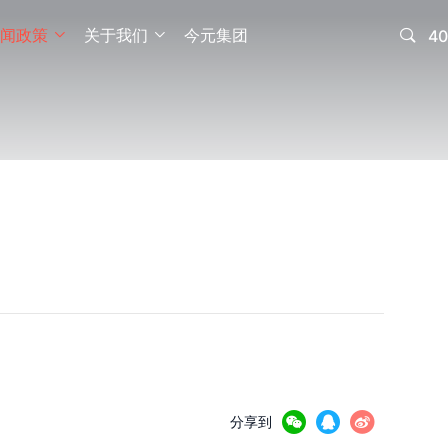
闻政策
关于我们
今元集团

40





分享到