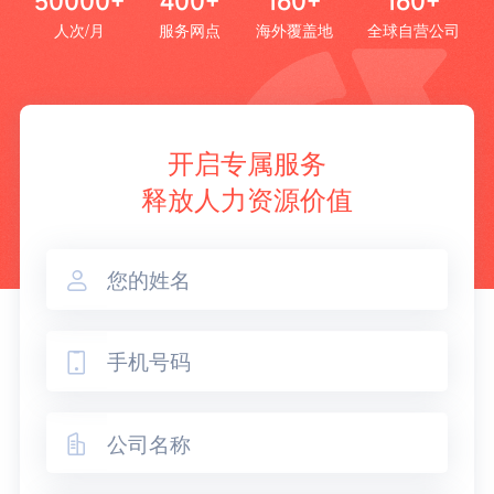
50000+
400+
160+
160+
人次/月
服务网点
海外覆盖地
全球自营公司
开启专属服务
释放人力资源价值


