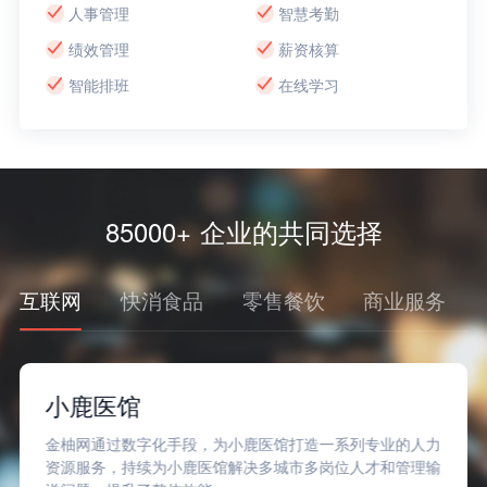
人事管理
智慧考勤
绩效管理
薪资核算
智能排班
在线学习
85000+ 企业的共同选择
互联网
快消食品
零售餐饮
商业服务
Soul
金柚网通过大量的人才库和先进的数字化手段，为Soul精
准匹配人才，高效交付，确保了Soul业务的稳定发展。同