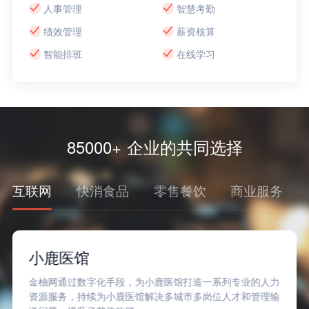
人事管理
智慧考勤
绩效管理
薪资核算
智能排班
在线学习
85000+ 企业的共同选择
互联网
快消食品
零售餐饮
商业服务
Soul
金柚网通过大量的人才库和先进的数字化手段，为Soul精
准匹配人才，高效交付，确保了Soul业务的稳定发展。同