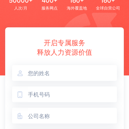
50000+
400+
160+
160+
人次/月
服务网点
海外覆盖地
全球自营公司
开启专属服务
释放人力资源价值


