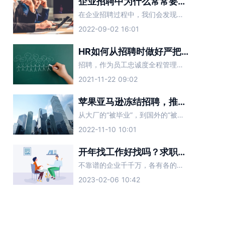
企业招聘中为什么常常要求具备一定的抗压能力？
在企业招聘过程中，我们会发现不同的企业有不同的就业要求。大多数职位都需要吃苦，需要吃苦“具有一定的抗压能力”。有些招聘单位有这个要求的原因是什么？
2022-09-02 16:01
HR如何从招聘时做好严把员工忠诚度
招聘，作为员工忠诚度全程管理的第一站，是员工进入企业的“过滤器”，其“过滤”效果的好坏直接影响着后续阶段忠诚度管理的难度。因此，在招聘过程中，要以忠诚度为导向。
2021-11-22 09:02
苹果亚马逊冻结招聘，推特人力副总监被裁：招聘HR该怎么办？
从大厂的“被毕业”，到国外的“被裁员”，今年的裁员风波愈演愈烈，寒气已经传递到了每一个职场打工人。在这样的背景下，企业的招聘HR们，同样面临着裁员的境况。当公司业务开始收缩，不需要对外招聘时，招聘HR
2022-11-10 10:01
开年找工作好找吗？求职面试要注意避开这些坑
不靠谱的企业千千万，各有各的不同。2023新年已经结束，现在正处于职场人跳槽高发季，想要找到心仪的工作，要避开一些套路化的企业。面试时遇到这几种公司，一定要提高警惕，赶紧跑路。
2023-02-06 10:42