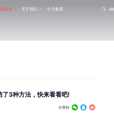
闻政策
关于我们
今元集团

40


结了3种方法，快来看看吧!



分享到