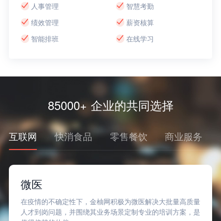
人事管理
智慧考勤
绩效管理
薪资核算
智能排班
在线学习
85000+ 企业的共同选择
互联网
快消食品
零售餐饮
商业服务
微医
在疫情的不确定性下，金柚网积极为微医解决大批量高质量
人才到岗问题，并围绕其业务场景定制专业的培训方案，是