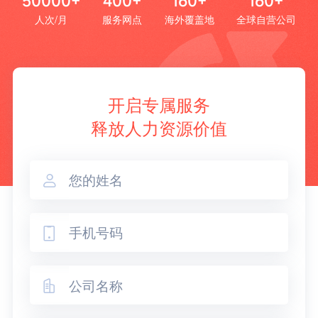
50000+
400+
160+
160+
人次/月
服务网点
海外覆盖地
全球自营公司
开启专属服务
释放人力资源价值


