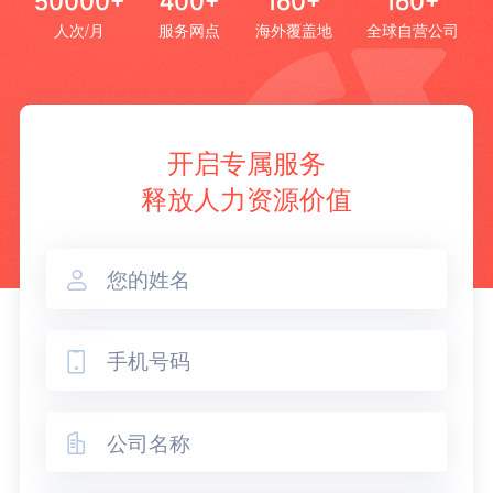
50000+
400+
160+
160+
人次/月
服务网点
海外覆盖地
全球自营公司
开启专属服务
释放人力资源价值


