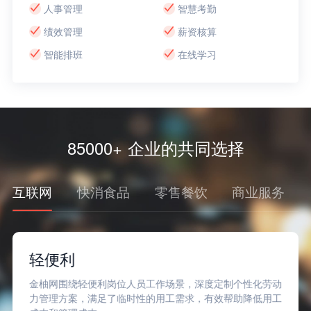
人事管理
智慧考勤
绩效管理
薪资核算
智能排班
在线学习
85000+ 企业的共同选择
互联网
快消食品
零售餐饮
商业服务
轻便利
金柚网围绕轻便利岗位人员工作场景，深度定制个性化劳动
力管理方案，满足了临时性的用工需求，有效帮助降低用工