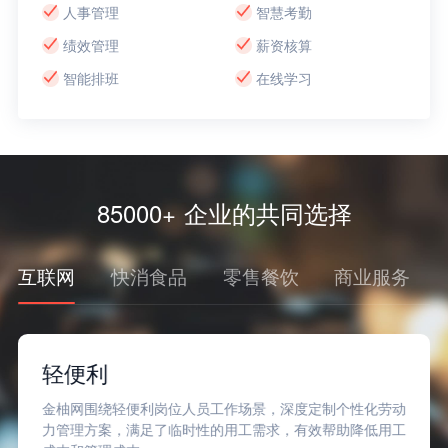
人事管理
智慧考勤
绩效管理
薪资核算
智能排班
在线学习
85000+ 企业的共同选择
互联网
快消食品
零售餐饮
商业服务
轻便利
金柚网围绕轻便利岗位人员工作场景，深度定制个性化劳动
力管理方案，满足了临时性的用工需求，有效帮助降低用工