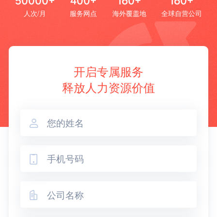
50000+
400+
160+
160+
人次/月
服务网点
海外覆盖地
全球自营公司
开启专属服务
释放人力资源价值


