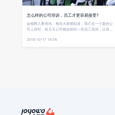
怎么样的公司培训，员工才更容易接受?
金柚网人事资讯：相信大家都知道，我们去一个新的公
司上班时，前几天公司都会组织一些员工培训，让你可
以尽快的熟悉公司的企业文化，规章制度等。但是很多
2019-10-17 14:06
的HR在招聘人才进公司后，用人部门就要求员工要尽快
上岗，这种做法就导致很多员工对于业务并不是很熟
练，可能公司带来一定的损失。