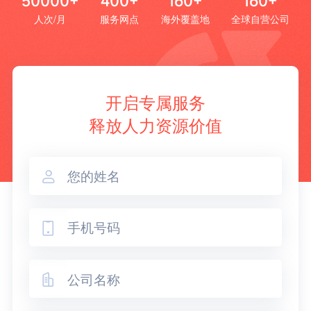
50000+
400+
160+
160+
人次/月
服务网点
海外覆盖地
全球自营公司
开启专属服务
释放人力资源价值


