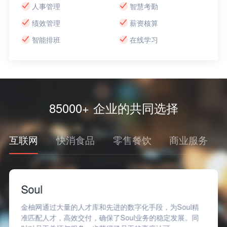
人事管理
智慧考勤
绩效管理
薪资核算
智能排班
在线学习
85000+ 企业的共同选择
互联网
快消食品
零售餐饮
商业服务
Soul
金柚网通过大量的人才库和先进的数字化手段，为Soul精
准匹配人才，高效交付，确保了Soul业务的稳定发展。同