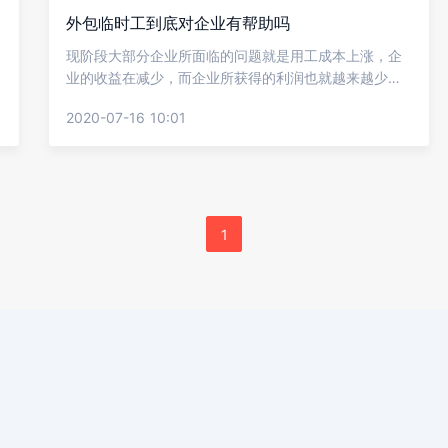
外包临时工到底对企业有帮助吗
现阶段大部分企业所面临的问题就是用工成本上涨，企
业的收益在减少，而企业所获得的利润也就越来越少
了，因此企业们都是想找降本增效的用工方式，外包临
2020-07-16 10:01
时工就是当下比较常用的方法，但会有比较多的企业关
心外包临时工到底对企业有帮助吗?看看金柚网的介绍
吧。
1