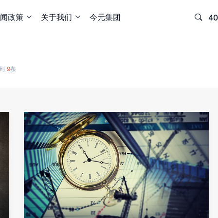
闻政策
关于我们
今元集团

40


搜到
9
条