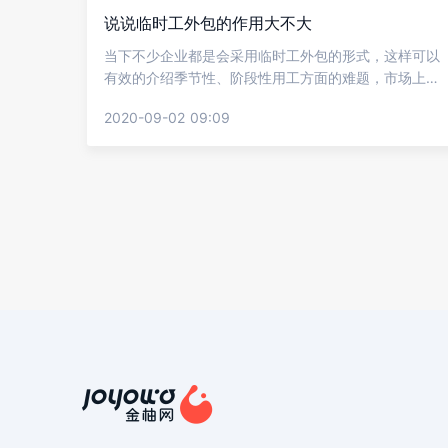
说说临时工外包的作用大不大
当下不少企业都是会采用临时工外包的形式，这样可以
有效的介绍季节性、阶段性用工方面的难题，市场上面
也是有很多这样形式的劳务公司，企业们在选择的时候
2020-09-02 09:09
要谨慎，当然也有一些企业不是很看好这样的形式，下
面就让金柚网来说说临时工外包的作用大不大?