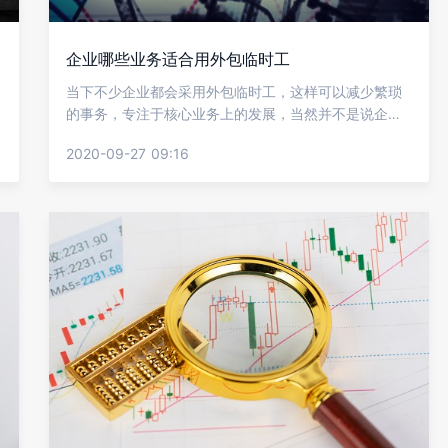
企业哪些业务适合用外包临时工
当下不少企业都会采用外包临时工，这样可以减少繁琐
的事务，专注于核心业务上的发展，当然并不是说企业
的所有业务都可以外包的，得分具体的业务和岗位来选
2020-09-27 09:16
择是否选用外包临时工，不少企业都是区分不清楚，下
面就让金柚网来给我们介绍企业哪些业务适合用外包临
时工?