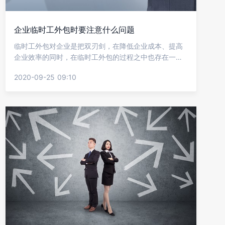
企业临时工外包时要注意什么问题
临时工外包对企业是把双刃剑，在降低企业成本、提高
企业效率的同时，在临时工外包的过程之中也存在一定
的风险，包括公司信息泄密风险、过度依赖外包企业风
2020-09-25 09:10
险等。所以提醒企业要找靠谱的公司去合作，当然还有
其他事项要注意，下面就让金柚网来给我们介绍企业临
时工外包时要注意什么问题?