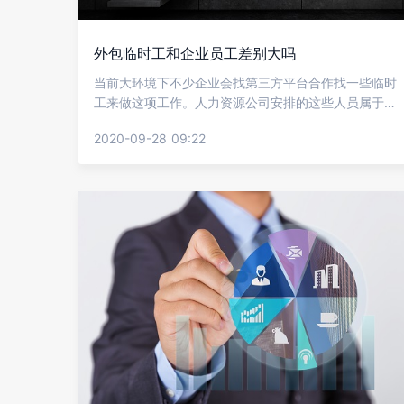
外包临时工和企业员工差别大吗
当前大环境下不少企业会找第三方平台合作找一些临时
工来做这项工作。人力资源公司安排的这些人员属于临
时工。现在有不少企业中存在外包的临时工，都在企业
2020-09-28 09:22
上班不少外包的临时工就想知道自己和正式员工有没有
区别，下面就让金柚网来给我们介绍外包临时工和企业
员工差别大吗?