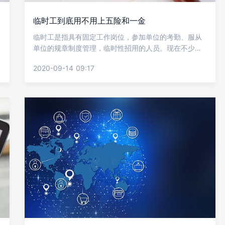
临时工到底用不用上五险和一金
临时工是指具有固定工作岗位，参加单位的考勤、服从
单位的规章制度管理，临时性招用的人员。现在不少企
业会采用这样的形式，我们也知道去企业上班都是需要
2020-09-14 09:17
缴纳五险或一金的，所以不少人想知道临时工到底用不
用上五险和一金?看看金柚网的介绍吧。