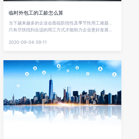
临时外包工的工龄怎么算
当下越来越多的企业会面临阶段性及季节性用工难题，
只有尽快找到合适的用工方式才能助力企业更好发展，
临时外包工就是比较不错的方式，现在也有很多人会选
2020-09-04 09:11
择这样的工作岗位，但不少人比较关心的是自己工龄的
问题，下面就让金柚网来给我们介绍临时外包工的工龄
怎么算?