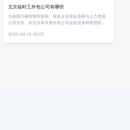
北京临时工外包公司有哪些
当前因为被疫情所影响，很多企业就会选择与人力资源
公司合作。在北京有许多外包公司会提供多种类型的临
时工外包服务，帮助企业节省成本，提高收益。但多数
2020-04-10 10:05
企业不知道要怎么找个靠谱点的，下面就让金柚网来介
绍北京临时工外包公司有哪些?