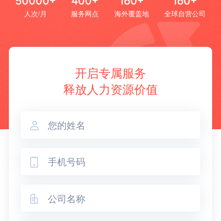
50000+
400+
160+
160+
人次/月
服务网点
海外覆盖地
全球自营公司
开启专属服务
释放人力资源价值


