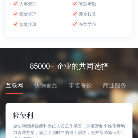
人事管理
智慧考勤
绩效管理
薪资核算
智能排班
在线学习
85000+ 企业的共同选择
互联网
快消食品
零售餐饮
商业服务
微医
利岗位人员工作场景，深度定制个性化劳动
在疫情的不确定性下
足了临时性的用工需求，有效帮助降低用工
人才到岗问题，并围