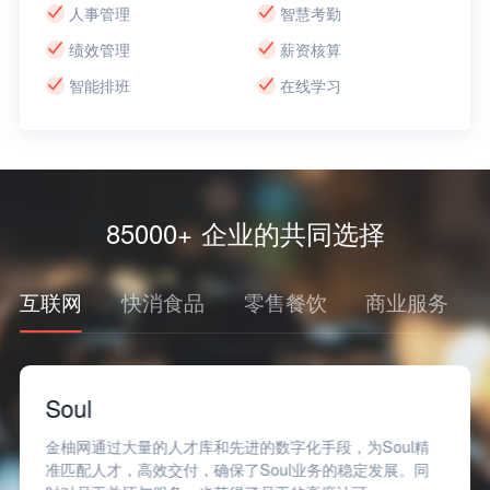
人事管理
智慧考勤
绩效管理
薪资核算
智能排班
在线学习
85000+ 企业的共同选择
互联网
快消食品
零售餐饮
商业服务
轻便利
，为Soul精
金柚网围绕轻便利岗位人员工作场景，深度定制
的稳定发展。同
力管理方案，满足了临时性的用工需求，有效帮