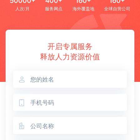
50000+
400+
160+
160+
人次/月
服务网点
海外覆盖地
全球自营公司
开启专属服务
释放人力资源价值


