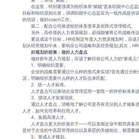
在这里，特别要强调为组织体系“赋能”是各职能中心总监的
目标和组织原则出发，强调职能中心总监应为一线作战提供
的培训，做好coach工作。
第二，配合公司推进组织体系变革及矩阵式管理模式。
另外，高价值的人力资源规划，必须能够将公司战略传达
要达成这个目标，HR在制定年度人力资源规划时，应该充
划从经营规划中来，要响应公司战略和及经营规划;其次，H
好规划的前奏：做好人力盘点
做好新年度人力规划，应该了解目前公司人力的“家底儿”。
1、明确组织需要。
企业的战略需要通过什么样的形式来实现?首先通过分析企
况，明确组织需要什么样的人才队伍来匹配。
2、统一人才标准。
人才盘点可以推动企业管理层用一套统一的评价标准来进
3、摸清人才发展现状。
通过人才盘点，清晰地了解公司是否有充分的人才储备进
人才，如何去培养和任用人才。
4、发掘高潜人才。
人才盘点更大的价值在于——可以发掘企业中那些具备高
是对于企业的中高层管理岗位以及基层的关键岗位，都需要
5、形成人才规划。