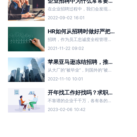
企业招聘中为什么常常要求具备一定的抗压能力？
在企业招聘过程中，我们会发现不同的企业有不同的就业要求。大多数职位都需要吃苦，需要吃苦“具有一定的抗压能力”。有些招聘单位有这个要求的原因是什么？
2022-09-02 16:01
HR如何从招聘时做好严把员工忠诚度
招聘，作为员工忠诚度全程管理的第一站，是员工进入企业的“过滤器”，其“过滤”效果的好坏直接影响着后续阶段忠诚度管理的难度。因此，在招聘过程中，要以忠诚度为导向。
2021-11-22 09:02
苹果亚马逊冻结招聘，推特人力副总监被裁：招聘HR该怎么办？
从大厂的“被毕业”，到国外的“被裁员”，今年的裁员风波愈演愈烈，寒气已经传递到了每一个职场打工人。在这样的背景下，企业的招聘HR们，同样面临着裁员的境况。当公司业务开始收缩，不需要对外招聘时，招聘HR
2022-11-10 10:01
开年找工作好找吗？求职面试要注意避开这些坑
不靠谱的企业千千万，各有各的不同。2023新年已经结束，现在正处于职场人跳槽高发季，想要找到心仪的工作，要避开一些套路化的企业。面试时遇到这几种公司，一定要提高警惕，赶紧跑路。
2023-02-06 10:42