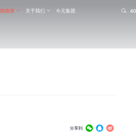
闻政策
关于我们
今元集团

40





分享到