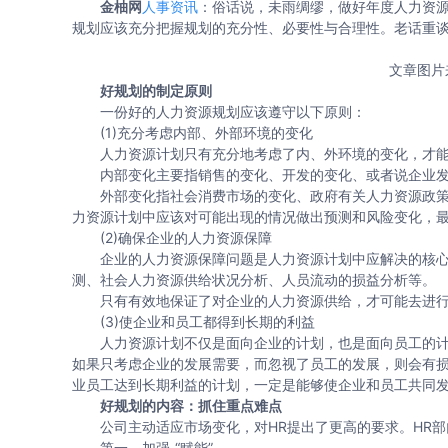
金柚网
人事资讯
：俗话说，未雨绸缪，做好年度人力资源
规划应该充分把握规划的充分性、必要性与合理性。老话重谈
文章图片
好规划的制定原则
一份好的人力资源规划应该遵守以下原则：
(1)充分考虑内部、外部环境的变化
人力资源计划只有充分地考虑了内、外环境的变化，才能
内部变化主要指销售的变化、开发的变化、或者说企业发展
外部变化指社会消费市场的变化、政府有关人力资源政策
力资源计划中应该对可能出现的情况做出预测和风险变化，
(2)确保企业的人力资源保障
企业的人力资源保障问题是人力资源计划中应解决的核心
测、社会人力资源供给状况分析、人员流动的损益分析等。
只有有效地保证了对企业的人力资源供给，才可能去进行
(3)使企业和员工都得到长期的利益
人力资源计划不仅是面向企业的计划，也是面向员工的计
如果只考虑企业的发展需要，而忽视了员工的发展，则会有
业员工达到长期利益的计划，一定是能够使企业和员工共同
好规划的内容：抓住重点难点
公司主动适应市场变化，对HR提出了更高的要求。HR部
第一，加强 “赋能”。