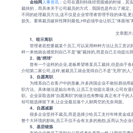
金柚网
人事资讯
：公司在遇到特殊经营困难的时候，其
裁掉的，而具体关于公司裁员的方式，我国也是作出了规定
不同的处理裁员方法,这不仅是企业管理者管理手段的体现,
损失。要将裁员破坏性降到最低,HR必须学会让职工“体面地”
文章图片
1、暗示离职
管理者若想要裁某个员工,可以采用种种方法让员工意识到
样一来他就会感觉到自己不是“被”裁掉的,而是自己主动提出
2、抛“绣球”
曾有一个这样的企业,老板希望将某员工裁掉,但是由于各种
介绍第二家公司,这样,被裁员工就会觉得自己不是“无用”的人,
3、自愿离职
为维系自己在客户中的形象,许多跨国企业不敢轻易动用裁
职方法。具体做法是贴出布告,让员工主动提出退休,公司在
职。企业采取选择“自愿离职”的做法也有弊端:真正有才干的
却可能选择留下来,让企业最后落个人财两空的无奈局面。
4、自愿减薪
很多企业坚持不裁员,而是选择少给员工支付年终奖金或直
整个大环境的影响,员工不仅不会有太多的抱怨,反而认为企
5、基层锻炼
有的企业把员工派到分公司或者生产第一线,让那些平庸的