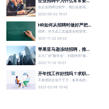
企业招聘中为什么常常要求具备一定的抗压能力？
在企业招聘过程中，我们会发现不同的企业有不同的就业要求。大多数职位都需要吃苦，需要吃苦“具有一定的抗压能力”。有些招聘单位有这个要求的原因是什么？
2022-09-02 16:01
HR如何从招聘时做好严把员工忠诚度
招聘，作为员工忠诚度全程管理的第一站，是员工进入企业的“过滤器”，其“过滤”效果的好坏直接影响着后续阶段忠诚度管理的难度。因此，在招聘过程中，要以忠诚度为导向。
2021-11-22 09:02
苹果亚马逊冻结招聘，推特人力副总监被裁：招聘HR该怎么办？
从大厂的“被毕业”，到国外的“被裁员”，今年的裁员风波愈演愈烈，寒气已经传递到了每一个职场打工人。在这样的背景下，企业的招聘HR们，同样面临着裁员的境况。当公司业务开始收缩，不需要对外招聘时，招聘HR
2022-11-10 10:01
开年找工作好找吗？求职面试要注意避开这些坑
不靠谱的企业千千万，各有各的不同。2023新年已经结束，现在正处于职场人跳槽高发季，想要找到心仪的工作，要避开一些套路化的企业。面试时遇到这几种公司，一定要提高警惕，赶紧跑路。
2023-02-06 10:42