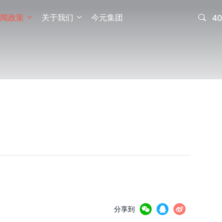
闻政策
关于我们
今元集团

40





分享到