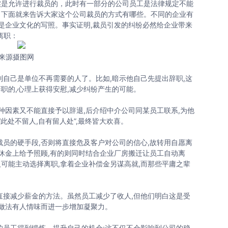
实是允许进行裁员的，此时有一部分的公司员工是法律规定不能
。下面就来告诉大家这个公司裁员的方式有哪些。不同的企业有
更是企业文化的写照。事实证明,裁员引发的纠纷必然给企业带来
离职：
来源摄图网
自己是单位不再需要的人了。比如,暗示他自己先提出辞职,这
辞职的,心理上获得安慰,减少纠纷产生的可能。
因素又不能直接予以辞退,后介绍中介公司同某员工联系,为他
“此处不留人,自有留人处”,最终皆大欢喜。
员的硬手段,否则将直接危及客户对公司的信心,故转用自愿离
退休金上给予照顾,有的则同时结合企业厂房搬迁让员工自动离
人可能主动选择离职,拿着企业补偿金另谋高就,而那些平庸之辈
接减少薪金的方法。虽然员工减少了收人,但他们明白这是受
业做法有人情味而进一步增加凝聚力。
员工得到锻炼、提升自己的机会:这不仅不会影响到公司的稳