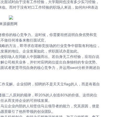
每次面试时由于没有工作经验，大学期间也没有多少实习经验，
来临。而对于没有对口工作经验的职场人来说，如何向HR表达
来源摄图网
察你的核心竞争力。这时候，你需要坦然说明自身劣势和竞
然不做任何准备来敷衍面试官。
略的方法，即寻求在堪称竞技场的行业竞争中获取有利地位，
续发展的地位。企业发展如此，求职面试亦是如此。
使职场人在同龄人中脱颖而出。若自身无工作经验，应坦白说
了解公司相关业务，并针对应聘岗位提出自身独特的专业优势。
试者更需寻找自身的核心竞争力，并运用swot分析并阐述自
见解。企业招聘，招聘的不是天天立flag的人，而是有着自
二八原则的规律，即20%的人创造80%的价值。这些岗位
重任从而支持企业的可持续发展。
马云企业内部的人却坚信马云领导者的能力，究其原因，便是
场愿景吸引了他所带领的创业团队。
他去杭州创业。包括之后杨致远的支持，孙正义的投资、拿下