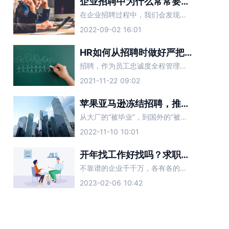
企业招聘中为什么常常要求具备一定的抗压能力？
在企业招聘过程中，我们会发现不同的企业有不同的就业要求。大多数职位都需要吃苦，需要吃苦“具有一定的抗压能力”。有些招聘单位有这个要求的原因是什么？
2022-09-02 16:01
HR如何从招聘时做好严把员工忠诚度
招聘，作为员工忠诚度全程管理的第一站，是员工进入企业的“过滤器”，其“过滤”效果的好坏直接影响着后续阶段忠诚度管理的难度。因此，在招聘过程中，要以忠诚度为导向。
2021-11-22 09:02
苹果亚马逊冻结招聘，推特人力副总监被裁：招聘HR该怎么办？
从大厂的“被毕业”，到国外的“被裁员”，今年的裁员风波愈演愈烈，寒气已经传递到了每一个职场打工人。在这样的背景下，企业的招聘HR们，同样面临着裁员的境况。当公司业务开始收缩，不需要对外招聘时，招聘HR
2022-11-10 10:01
开年找工作好找吗？求职面试要注意避开这些坑
不靠谱的企业千千万，各有各的不同。2023新年已经结束，现在正处于职场人跳槽高发季，想要找到心仪的工作，要避开一些套路化的企业。面试时遇到这几种公司，一定要提高警惕，赶紧跑路。
2023-02-06 10:42