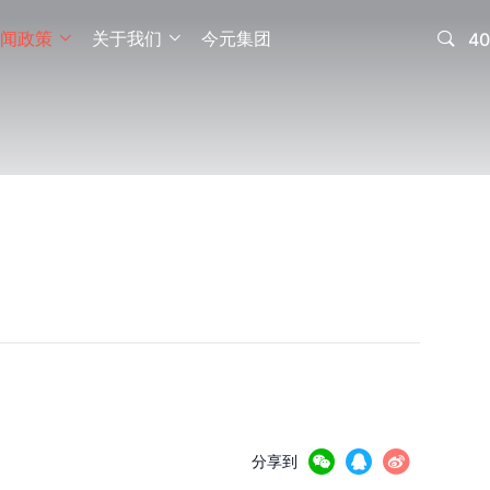
闻政策
关于我们
今元集团

40





分享到