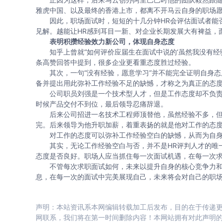
雅虎中国、以及最终的香港上市，都离不开马云自身的职场
因此，职场面试时，短短的十几分钟HR会评估面试者能否
见解。越能让HR感到耳目一新、对企业长期发展大有裨益，
表明积攒经验效力新公司，体现自身态度
知乎上曾就“如何评价应届生在面试中说的‘虽然我没有经验
条高赞回答中提到，很多企业更看重态度胜过经验。
其次，一句“没有经验，愿意学习”并不能完全证明自身态
备并提出用此弥补工作经验不足的缺憾，才称之为真正的态
公司职员刘强是一个技术型人才，但是工作态度却不负责
时候产品交付不到位，最后领导忍痛辞退。
后来公司招进一名技术工程师顶替他，虽然经验不多，但
完。后来领导为他升职加薪，着重表扬的就是他对工作的态
对工作的态度可以弥补工作经验空白的缺憾，从而为自身
其实，无论工作经验空白与否，并不是HR评判人才的唯一
态度是否良好。职场人应当抓住每一次面试机遇，在每一次
不管每次求职面试如何，未来以提升自身的核心竞争力和
息，在每一次的面试中完美展现自己，未来将会对自己的职
声明：本站资讯系本网编辑转载加工后发布，目的在于传递更
网联系，我们将在第一时间删除内容！本网站拥有对此声明