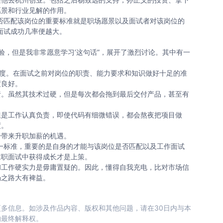
愿景和行业见解的作用。
匹配该岗位的重要标准就是职场愿景以及面试者对该岗位的
面试成功几率便越大。
，但是我非常愿意学习’这句话”，展开了激烈讨论。其中有一
度。在面试之前对岗位的职责、能力要求和知识做好十足的准
度良好。
。虽然其技术过硬，但是每次都会拖到最后交付产品，甚至有
是工作认真负责，即使代码有细微错误，都会熬夜把项目做
度。
带来升职加薪的机遇。
标准，重要的是自身的才能与该岗位是否匹配以及工作面试
求职面试中获得成长才是上策。
工作硬实力是毋庸置疑的。因此，懂得自我充电，比对市场信
场之路大有裨益。
多信息。如涉及作品内容、版权和其他问题，请在30日内与本
的最终解释权。