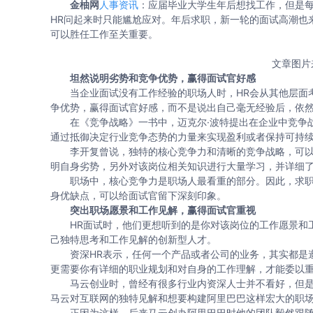
金柚网
人事资讯
：应届毕业大学生年后想找工作，但是
HR问起来时只能尴尬应对。年后求职，新一轮的面试高潮也
可以胜任工作至关重要。
文章图片
坦然说明劣势和竞争优势，赢得面试官好感
当企业面试没有工作经验的职场人时，HR会从其他层面考
争优势，赢得面试官好感，而不是说出自己毫无经验后，依
在《竞争战略》一书中，迈克尔·波特提出在企业中竞争战
通过抵御决定行业竞争态势的力量来实现盈利或者保持可持
李开复曾说，独特的核心竞争力和清晰的竞争战略，可以
明自身劣势，另外对该岗位相关知识进行大量学习，并详细
职场中，核心竞争力是职场人最看重的部分。因此，求职面
身优缺点，可以给面试官留下深刻印象。
突出职场愿景和工作见解，赢得面试官重视
HR面试时，他们更想听到的是你对该岗位的工作愿景和工作
己独特思考和工作见解的创新型人才。
资深HR表示，任何一个产品或者公司的业务，其实都是遵循
更需要你有详细的职业规划和对自身的工作理解，才能委以
马云创业时，曾经有很多行业内资深人士并不看好，但是
马云对互联网的独特见解和想要构建阿里巴巴这样宏大的职
正因为这样，后来马云创办阿里巴巴时他的团队毅然跟随