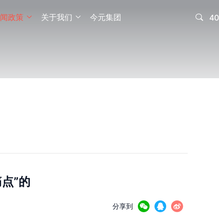
闻政策
关于我们
今元集团

40


点”的



分享到