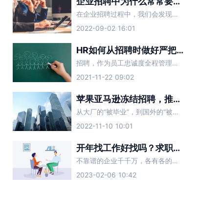
企业招聘中为什么常常要求具备一定的抗压能力？
在企业招聘过程中，我们会发现不同的企业有不同的就业要求。大多数职位都需要吃苦，需要吃苦“具有一定的抗压能力”。有些招聘单位有这个要求的原因是什么？
2022-09-02 16:01
HR如何从招聘时做好严把员工忠诚度
招聘，作为员工忠诚度全程管理的第一站，是员工进入企业的“过滤器”，其“过滤”效果的好坏直接影响着后续阶段忠诚度管理的难度。因此，在招聘过程中，要以忠诚度为导向。
2021-11-22 09:02
苹果亚马逊冻结招聘，推特人力副总监被裁：招聘HR该怎么办？
从大厂的“被毕业”，到国外的“被裁员”，今年的裁员风波愈演愈烈，寒气已经传递到了每一个职场打工人。在这样的背景下，企业的招聘HR们，同样面临着裁员的境况。当公司业务开始收缩，不需要对外招聘时，招聘HR
2022-11-10 10:01
开年找工作好找吗？求职面试要注意避开这些坑
不靠谱的企业千千万，各有各的不同。2023新年已经结束，现在正处于职场人跳槽高发季，想要找到心仪的工作，要避开一些套路化的企业。面试时遇到这几种公司，一定要提高警惕，赶紧跑路。
2023-02-06 10:42