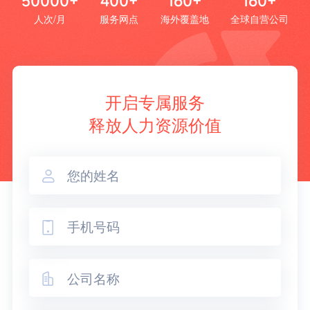
50000+
400+
160+
160+
人次/月
服务网点
海外覆盖地
全球自营公司
开启专属服务
释放人力资源价值


