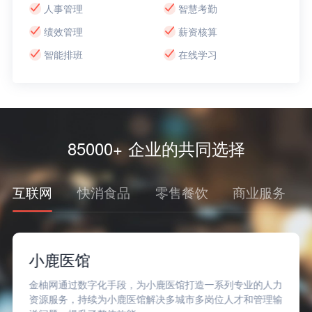
人事管理
智慧考勤
绩效管理
薪资核算
智能排班
在线学习
85000+ 企业的共同选择
互联网
快消食品
零售餐饮
商业服务
小鹿医馆
金柚网通过数字化手段，为小鹿医馆打造一系列专业的人力
资源服务，持续为小鹿医馆解决多城市多岗位人才和管理输