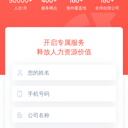
50000+
400+
160+
160+
人次/月
服务网点
海外覆盖地
全球自营公司
开启专属服务
释放人力资源价值


