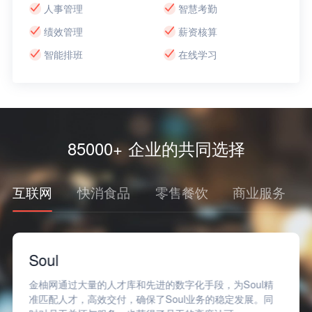
人事管理
智慧考勤
绩效管理
薪资核算
智能排班
在线学习
85000+ 企业的共同选择
互联网
快消食品
零售餐饮
商业服务
Soul
金柚网通过大量的人才库和先进的数字化手段，为Soul精
准匹配人才，高效交付，确保了Soul业务的稳定发展。同