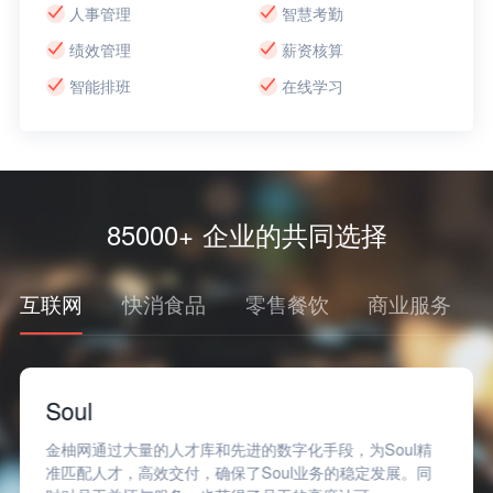
人事管理
智慧考勤
绩效管理
薪资核算
智能排班
在线学习
85000+ 企业的共同选择
互联网
快消食品
零售餐饮
商业服务
Soul
金柚网通过大量的人才库和先进的数字化手段，为Soul精
准匹配人才，高效交付，确保了Soul业务的稳定发展。同