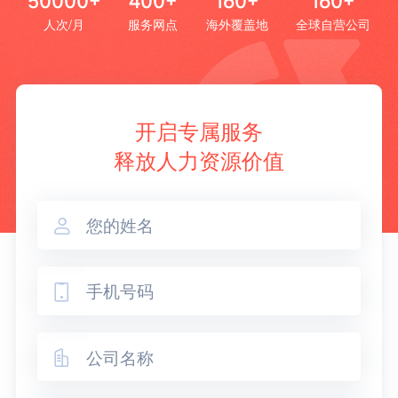
50000+
400+
160+
160+
人次/月
服务网点
海外覆盖地
全球自营公司
开启专属服务
释放人力资源价值


