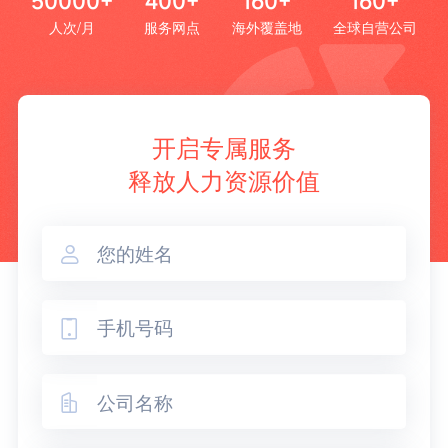
50000+
400+
160+
160+
人次/月
服务网点
海外覆盖地
全球自营公司
开启专属服务
释放人力资源价值


