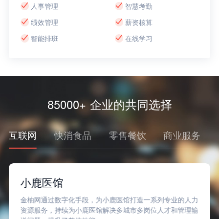
人事管理
智慧考勤
绩效管理
薪资核算
智能排班
在线学习
85000+ 企业的共同选择
互联网
快消食品
零售餐饮
商业服务
小鹿医馆
金柚网通过数字化手段，为小鹿医馆打造一系列专业的人力
资源服务，持续为小鹿医馆解决多城市多岗位人才和管理输