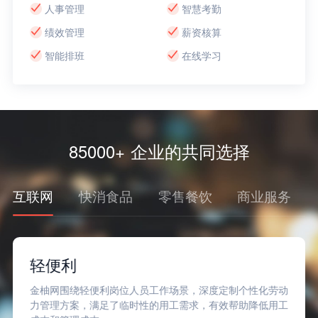
人事管理
智慧考勤
绩效管理
薪资核算
智能排班
在线学习
85000+ 企业的共同选择
互联网
快消食品
零售餐饮
商业服务
轻便利
金柚网围绕轻便利岗位人员工作场景，深度定制个性化劳动
力管理方案，满足了临时性的用工需求，有效帮助降低用工