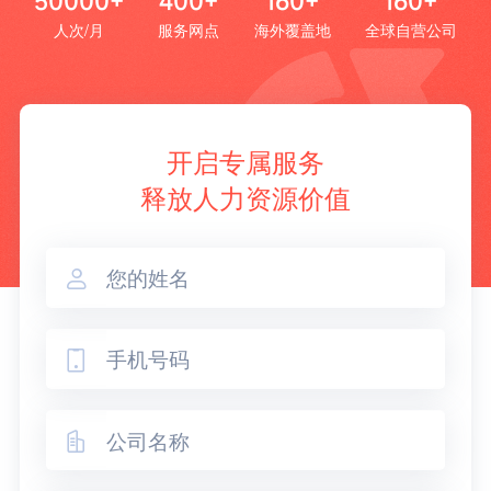
50000+
400+
160+
160+
人次/月
服务网点
海外覆盖地
全球自营公司
开启专属服务
释放人力资源价值


