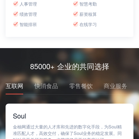
人事管理
智慧考勤
绩效管理
薪资核算
智能排班
在线学习
85000+ 企业的共同选择
互联网
快消食品
零售餐饮
商业服务
Soul
金柚网通过大量的人才库和先进的数字化手段，为Soul精
准匹配人才，高效交付，确保了Soul业务的稳定发展。同