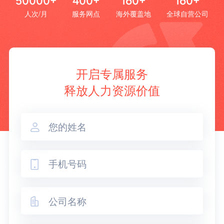
50000+
400+
160+
160+
人次/月
服务网点
海外覆盖地
全球自营公司
开启专属服务
释放人力资源价值


