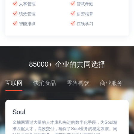
人事管理
智慧考勤
绩效管理
薪资核算
智能排班
在线学习
85000+ 企业的共同选择
互联网
快消食品
零售餐饮
商业服务
Soul
金柚网通过大量的人才库和先进的数字化手段，为Soul精
准匹配人才，高效交付，确保了Soul业务的稳定发展。同