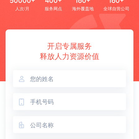
50000+
400+
160+
160+
人次/月
服务网点
海外覆盖地
全球自营公司
开启专属服务
释放人力资源价值


