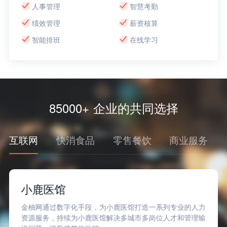
人事管理
智慧考勤
绩效管理
薪资核算
智能排班
在线学习
85000+ 企业的共同选择
互联网
快消食品
零售餐饮
商业服务
小鹿医馆
金柚网通过数字化手段，为小鹿医馆打造一系列专业的人力
资源服务，持续为小鹿医馆解决多城市多岗位人才和管理输