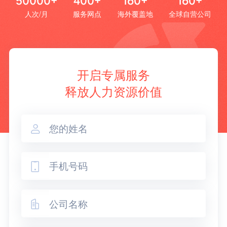
50000+
400+
160+
160+
人次/月
服务网点
海外覆盖地
全球自营公司
开启专属服务
释放人力资源价值


