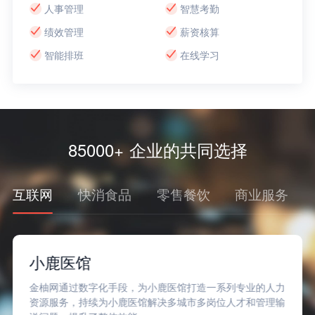
人事管理
智慧考勤
绩效管理
薪资核算
智能排班
在线学习
85000+ 企业的共同选择
互联网
快消食品
零售餐饮
商业服务
小鹿医馆
金柚网通过数字化手段，为小鹿医馆打造一系列专业的人力
资源服务，持续为小鹿医馆解决多城市多岗位人才和管理输