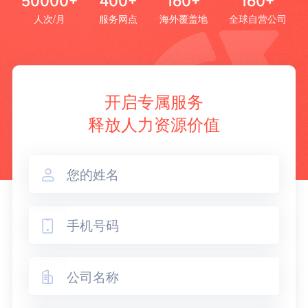
50000+
400+
160+
160+
人次/月
服务网点
海外覆盖地
全球自营公司
开启专属服务
释放人力资源价值


