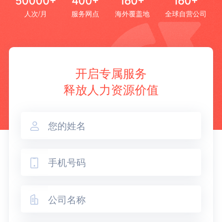
50000+
400+
160+
160+
人次/月
服务网点
海外覆盖地
全球自营公司
开启专属服务
释放人力资源价值


