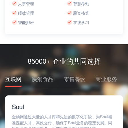
人事管理
智慧考勤
绩效管理
薪资核算
智能排班
在线学习
85000+ 企业的共同选择
互联网
快消食品
零售餐饮
商业服务
Soul
金柚网通过大量的人才库和先进的数字化手段，为Soul精
准匹配人才，高效交付，确保了Soul业务的稳定发展。同