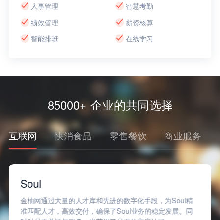
人事管理
智慧考勤
绩效管理
薪资核算
智能排班
在线学习
85000+ 企业的共同选择
互联网
快消食品
零售餐饮
商业服务
Soul
金柚网通过大量的人才库和先进的数字化手段，为Soul精
准匹配人才，高效交付，确保了Soul业务的稳定发展。同