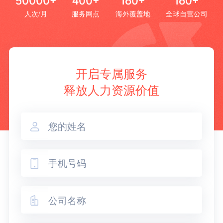
50000+
400+
160+
160+
人次/月
服务网点
海外覆盖地
全球自营公司
开启专属服务
释放人力资源价值


