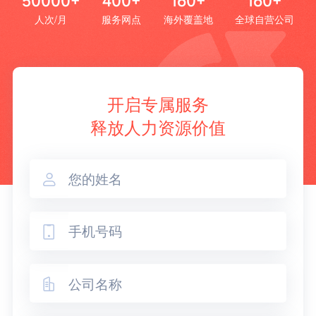
50000+
400+
160+
160+
人次/月
服务网点
海外覆盖地
全球自营公司
开启专属服务
释放人力资源价值


