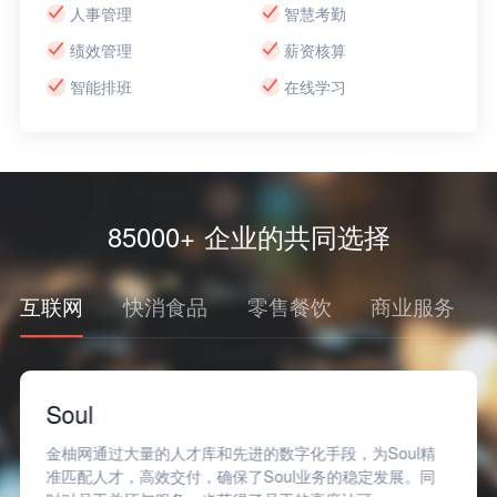
人事管理
智慧考勤
绩效管理
薪资核算
智能排班
在线学习
85000+ 企业的共同选择
互联网
快消食品
零售餐饮
商业服务
Soul
金柚网通过大量的人才库和先进的数字化手段，为Soul精
准匹配人才，高效交付，确保了Soul业务的稳定发展。同