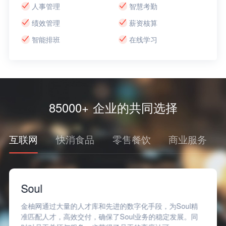
人事管理
智慧考勤
绩效管理
薪资核算
智能排班
在线学习
85000+ 企业的共同选择
互联网
快消食品
零售餐饮
商业服务
Soul
金柚网通过大量的人才库和先进的数字化手段，为Soul精
准匹配人才，高效交付，确保了Soul业务的稳定发展。同