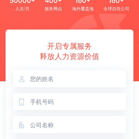
50000+
400+
160+
160+
人次/月
服务网点
海外覆盖地
全球自营公司
开启专属服务
释放人力资源价值


