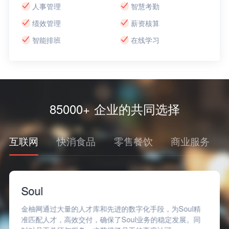
人事管理
智慧考勤
绩效管理
薪资核算
智能排班
在线学习
85000+ 企业的共同选择
互联网
快消食品
零售餐饮
商业服务
Soul
金柚网通过大量的人才库和先进的数字化手段，为Soul精
准匹配人才，高效交付，确保了Soul业务的稳定发展。同