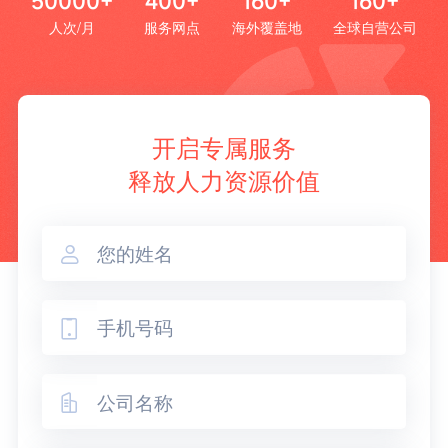
50000+
400+
160+
160+
人次/月
服务网点
海外覆盖地
全球自营公司
开启专属服务
释放人力资源价值


