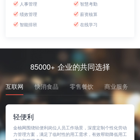
人事管理
智慧考勤
绩效管理
薪资核算
智能排班
在线学习
85000+ 企业的共同选择
互联网
快消食品
零售餐饮
商业服务
微医
在疫情的不确定性下，金柚网积极为微医解决大批量高质量
人才到岗问题，并围绕其业务场景定制专业的培训方案，是