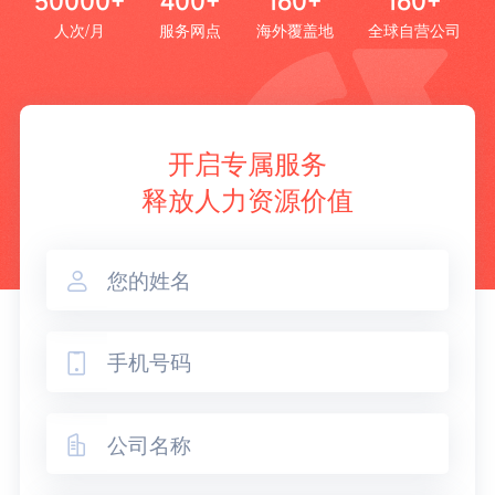
50000+
400+
160+
160+
人次/月
服务网点
海外覆盖地
全球自营公司
开启专属服务
释放人力资源价值


