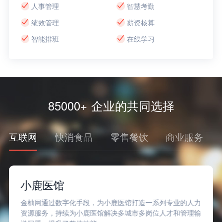
人事管理
智慧考勤
绩效管理
薪资核算
智能排班
在线学习
85000+ 企业的共同选择
互联网
快消食品
零售餐饮
商业服务
小鹿医馆
金柚网通过数字化手段，为小鹿医馆打造一系列专业的人力
资源服务，持续为小鹿医馆解决多城市多岗位人才和管理输