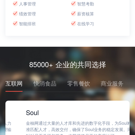
人事管理
智慧考勤
绩效管理
薪资核算
智能排班
在线学习
85000+ 企业的共同选择
互联网
快消食品
零售餐饮
商业服务
Soul
金柚网通过大量的人才库和先进的数字化手段，为Soul精
准匹配人才，高效交付，确保了Soul业务的稳定发展。同