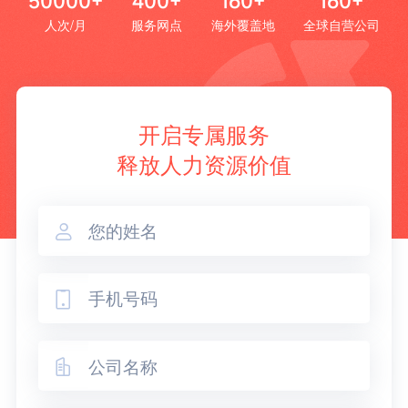
50000+
400+
160+
160+
人次/月
服务网点
海外覆盖地
全球自营公司
开启专属服务
释放人力资源价值


